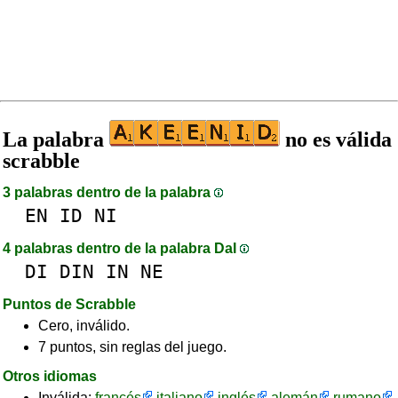
La palabra
no es válida
scrabble
3 palabras dentro de la palabra
EN
ID
NI
4 palabras dentro de la palabra DaI
DI
DIN
IN
NE
Puntos de Scrabble
Cero, inválido.
7 puntos, sin reglas del juego.
Otros idiomas
Inválida:
francés
italiano
inglés
alemán
rumano