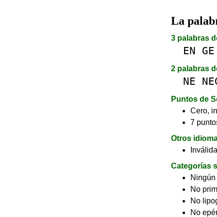
La pala
3 palabras d
EN
GE
2 palabras d
NE
NE
Puntos de S
Cero, in
7 puntos
Otros idiom
Inválid
Categorías s
Ningún
No pri
No lip
No epé