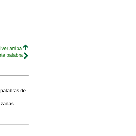
lver arriba
nte palabra
s palabras de
izadas.