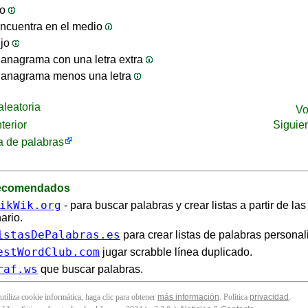
jo
ncuentra en el medio
ijo
anagrama con una letra extra
 anagrama menos una letra
leatoria
Vo
terior
Siguie
 de palabras
recomendados
ikWik.org
- para buscar palabras y crear listas a partir de la
ario.
istasDePalabras.es
para crear listas de palabras personal
estWordClub.com
jugar scrabble línea duplicado.
raf.ws
que buscar palabras.
 utiliza cookie informática, haga clic para obtener
más información
. Política
privacidad
.