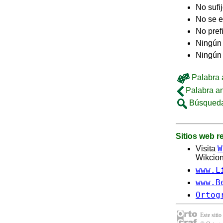
No sufi
No se e
No pref
Ningún 
Ningún
Palabra a
Palabra an
Búsqueda
Sitios web 
W
Visita
Wikcion
www.L
www.B
Ortog
Este sitio