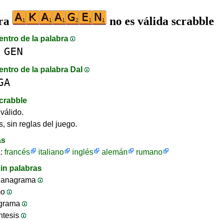
bra
no es válida scrabble
entro de la palabra
GEN
entro de la palabra DaI
GA
crabble
válido.
, sin reglas del juego.
as
a:
francés
italiano
inglés
alemán
rumano
in palabras
 anagrama
mo
ograma
ntesis