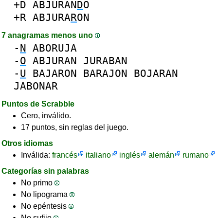
+D
ABJURAN
D
O
+R
ABJURA
R
ON
7 anagramas menos uno
-
N
ABORUJA
-
O
ABJURAN
JURABAN
-
U
BAJARON
BARAJON
BOJARAN
JABONAR
Puntos de Scrabble
Cero, inválido.
17 puntos, sin reglas del juego.
Otros idiomas
Inválida:
francés
italiano
inglés
alemán
rumano
Categorías sin palabras
No primo
No lipograma
No epéntesis
No sufijo