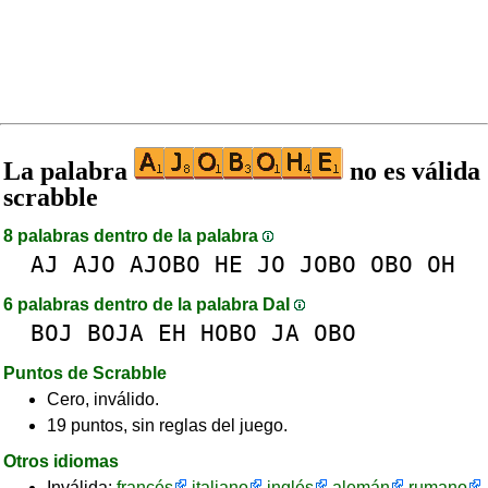
La palabra
no es válida
scrabble
8 palabras dentro de la palabra
AJ
AJO
AJOBO
HE
JO
JOBO
OBO
OH
6 palabras dentro de la palabra DaI
BOJ
BOJA
EH
HOBO
JA
OBO
Puntos de Scrabble
Cero, inválido.
19 puntos, sin reglas del juego.
Otros idiomas
Inválida:
francés
italiano
inglés
alemán
rumano