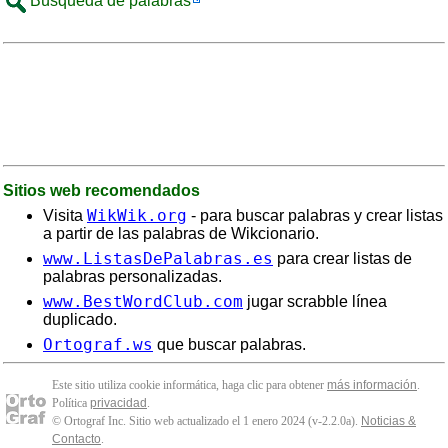
Búsqueda de palabras
Sitios web recomendados
WikWik.org
Visita
- para buscar palabras y crear listas
a partir de las palabras de Wikcionario.
www.ListasDePalabras.es
para crear listas de
palabras personalizadas.
www.BestWordClub.com
jugar scrabble línea
duplicado.
Ortograf.ws
que buscar palabras.
Este sitio utiliza cookie informática, haga clic para obtener
más información
.
Política
privacidad
.
© Ortograf Inc. Sitio web actualizado el 1 enero 2024 (v-2.2.0
a
).
Noticias &
Contacto
.