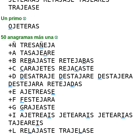
TRAJEASE
Un primo
O
JETERAS
50 anagramas más una
+Ñ
TRESA
Ñ
EJA
+A
TASAJE
A
RE
+B
RE
B
AJASTE
RETEJA
B
AS
+C
C
ARAJETES
REJA
C
ASTE
+D
D
ESATRAJE
D
ESTAJARE
D
ESTAJERA
D
ESTEJARA
RETEJA
D
AS
+E
AJETREAS
E
+F
F
ESTEJARA
+G
G
RAJEASTE
+I
AJETREA
I
S
JETEARA
I
S
JETEAR
I
AS
TAJEARE
I
S
+L
RE
L
AJASTE
TRAJE
L
ASE