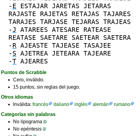
-
E
ESTAJAR
JARETAS
JETARAS
RAJASTE
RAJETAS
RETAJAS
TAJARES
TARAJES
TARJASE
TEJARAS
TRAJEAS
-
J
ATAREES
ATESARE
RATEASE
REATASE
SAETARE
SAETEAR
SAETERA
-
R
AJEASTE
TAJEASE
TASAJEE
-
S
AJETREA
JETEARA
TAJEARE
-
T
AJEARES
Puntos de Scrabble
Cero, inválido.
15 puntos, sin reglas del juego.
Otros idiomas
Inválida:
francés
italiano
inglés
alemán
rumano
Categorías sin palabras
No lipograma
No epéntesis