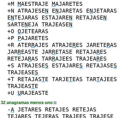
+M
M
AESTRAJE
M
AJARETES
+N
ATRAJESE
N
E
N
JARETAS
E
N
JETARAS
E
N
TEJARAS
ESTAJARE
N
RETAJASE
N
SARTE
N
EJA
TRAJEASE
N
+O
O
JETEARAS
+P
P
AJARETES
+R
ATER
R
AJES
ATRAJE
R
ES
JARETE
R
AS
JAR
R
EASTE
JAR
R
ETASE
RETAJA
R
ES
RETEJA
R
AS
TAR
R
AJEES
TRAJEA
R
ES
+S
ATRAJESE
S
ESTAJARE
S
RETAJASE
S
TRAJEASE
S
+T
RETAJAS
T
E
TARJE
T
EAS
TAR
T
AJEES
TRAJEAS
T
E
+U
U
RAJEASTE
32 anagramas menos uno
-
A
JETARES
RETAJES
RETEJAS
TEJARES
TEJERAS
TRAJEES
TRAJESE