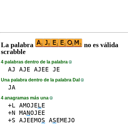
La palabra
no es válida
scrabble
4 palabras dentro de la palabra
AJ
AJE
AJEE
JE
Una palabra dentro de la palabra DaI
JA
4 anagramas más una
+L
AMOJE
L
E
+N
MA
N
OJEE
+S
AJEEMO
S
A
S
EMEJO