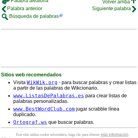
Palabra aleatoria
Volver arriba
Palabra anterior
Siguiente palabra
Búsqueda de palabras
Sitios web recomendados
WikWik.org
Visita
- para buscar palabras y crear listas
a partir de las palabras de Wikcionario.
www.ListasDePalabras.es
para crear listas de
palabras personalizadas.
www.BestWordClub.com
jugar scrabble línea
duplicado.
Ortograf.ws
que buscar palabras.
Este sitio utiliza cookie informática, haga clic para obtener
más información
.