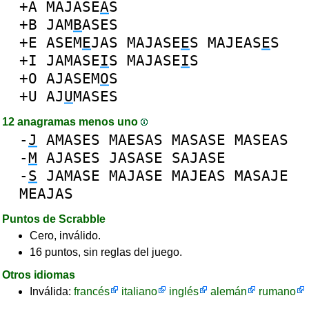
+A
MAJASE
A
S
+B
JAM
B
ASES
+E
ASEM
E
JAS
MAJASE
E
S
MAJEAS
E
S
+I
JAMASE
I
S
MAJASE
I
S
+O
AJASEM
O
S
+U
AJ
U
MASES
12 anagramas menos uno
-
J
AMASES
MAESAS
MASASE
MASEAS
-
M
AJASES
JASASE
SAJASE
-
S
JAMASE
MAJASE
MAJEAS
MASAJE
MEAJAS
Puntos de Scrabble
Cero, inválido.
16 puntos, sin reglas del juego.
Otros idiomas
Inválida:
francés
italiano
inglés
alemán
rumano