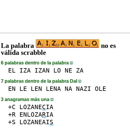
La palabra
no es
válida scrabble
6 palabras dentro de la palabra
EL
IZA
IZAN
LO
NE
ZA
7 palabras dentro de la palabra DaI
EN
LE
LEN
LENA
NA
NAZI
OLE
3 anagramas más una
+C
LOZANE
C
IA
+R
ENLOZA
R
IA
+S
LOZANEAI
S