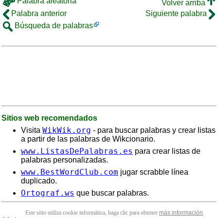
Palabra aleatoria
Volver arriba
Palabra anterior
Siguiente palabra
Búsqueda de palabras
Sitios web recomendados
WikWik.org
Visita
- para buscar palabras y crear listas
a partir de las palabras de Wikcionario.
www.ListasDePalabras.es
para crear listas de
palabras personalizadas.
www.BestWordClub.com
jugar scrabble línea
duplicado.
Ortograf.ws
que buscar palabras.
Este sitio utiliza cookie informática, haga clic para obtener
más información
.