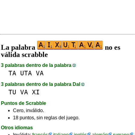
La palabra
no es
válida scrabble
3 palabras dentro de la palabra
TA
UTA
VA
3 palabras dentro de la palabra DaI
TU
VA
XI
Puntos de Scrabble
Cero, inválido.
18 puntos, sin reglas del juego.
Otros idiomas
Inválida:
francés
italiano
inglés
alemán
rumano