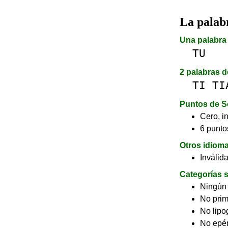
La pala
Una palabra 
TU
2 palabras d
TI
TI
Puntos de S
Cero, in
6 puntos
Otros idiom
Inválid
Categorías s
Ningún
No pri
No lip
No epé