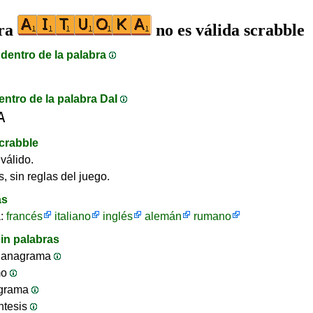
bra
no es válida scrabble
dentro de la palabra
entro de la palabra DaI
A
crabble
válido.
, sin reglas del juego.
as
a:
francés
italiano
inglés
alemán
rumano
in palabras
 anagrama
mo
ograma
ntesis