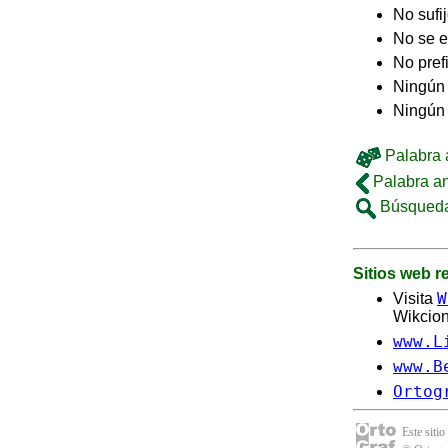
No sufi
No se e
No pref
Ningún 
Ningún
Palabra a
Palabra an
Búsqueda
Sitios web 
W
Visita
Wikcion
www.L
www.B
Ortog
Este sitio