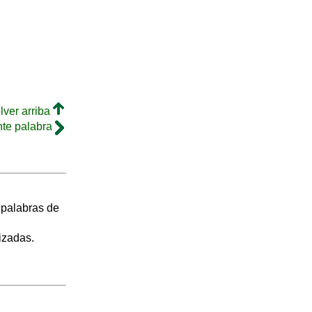
lver arriba
nte palabra
s palabras de
izadas.