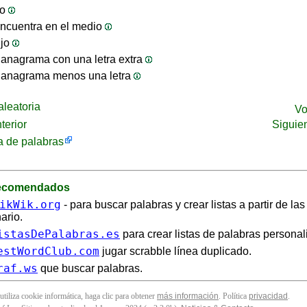
jo
ncuentra en el medio
ijo
anagrama con una letra extra
 anagrama menos una letra
leatoria
Vo
terior
Siguie
 de palabras
recomendados
ikWik.org
- para buscar palabras y crear listas a partir de la
ario.
istasDePalabras.es
para crear listas de palabras personal
estWordClub.com
jugar scrabble línea duplicado.
raf.ws
que buscar palabras.
 utiliza cookie informática, haga clic para obtener
más información
. Política
privacidad
.