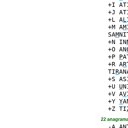
+I
AT
+J
AT
+L
A
L
+M
A
M
SA
M
NI
+N
IN
+O
AN
+P
P
A
+R
A
R
TI
R
AN
+S
AS
+U
U
N
+V
A
V
+Y
Y
A
+Z
TI
22 anagram
-
A
AN