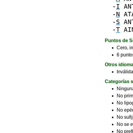
-
I
AN
-
N
AT
-
S
AN
-
T
AI
Puntos de S
Cero, in
6 puntos
Otros idiom
Inválid
Categorías s
Ninguna
No pri
No lip
No epé
No sufi
No se e
No pref