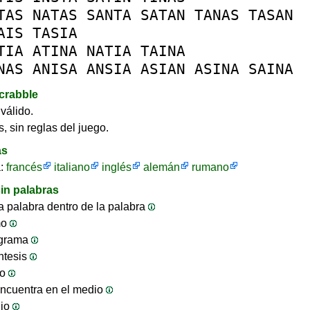
TAS
NATAS
SANTA
SATAN
TANAS
TASAN
AIS
TASIA
TIA
ATINA
NATIA
TAINA
NAS
ANISA
ANSIA
ASIAN
ASINA
SAINA
crabble
válido.
, sin reglas del juego.
as
a:
francés
italiano
inglés
alemán
rumano
in palabras
 palabra dentro de la palabra
mo
ograma
ntesis
jo
ncuentra en el medio
ijo