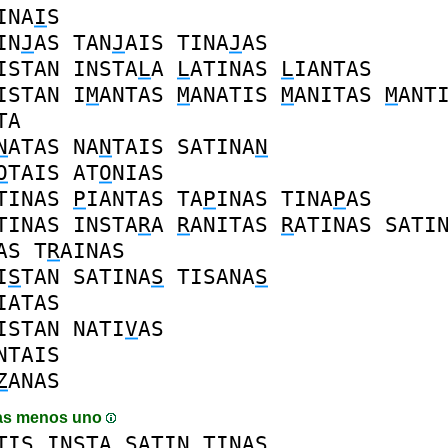
INA
I
S
IN
J
AS
TAN
J
AIS
TINA
J
AS
ISTAN
INSTA
L
A
L
ATINAS
L
IANTAS
ISTAN
I
M
ANTAS
M
ANATIS
M
ANITAS
M
ANT
TA
N
ATAS
NA
N
TAIS
SATINA
N
O
TAIS
AT
O
NIAS
TINAS
P
IANTAS
TA
P
INAS
TINA
P
AS
TINAS
INSTA
R
A
R
ANITAS
R
ATINAS
SATI
AS
T
R
AINAS
I
S
TAN
SATINA
S
TISANA
S
IATAS
ISTAN
NATI
V
AS
NTAIS
Z
ANAS
as menos uno
TIS
INSTA
SATIN
TINAS