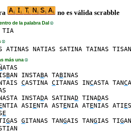
bra
no es válida scrabble
entro de la palabra DaI
TIA
s
S
ATINAS
NATIAS
SATINA
TAINAS
TISA
as más una
Ñ
ATAS
IS
B
AN
INSTA
B
A
TA
B
INAS
NTAIS
C
ASTINA
C
ITANAS
IN
C
ASTA
TAN
C
AS
NASTA
INSTA
D
A
SATINA
D
TINA
D
AS
E
NTIA
ASI
E
NTA
AST
E
NIA
AT
E
NIAS
ATI
E
S
E
TI
G
AS
G
ITANAS
TAN
G
AIS
TAN
G
IAS
TI
G
A
STIAN