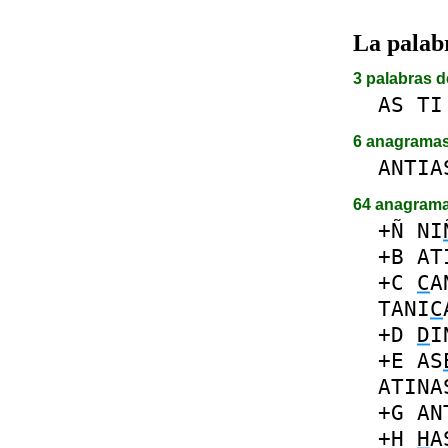
La pala
3 palabras d
AS
TI
6 anagrama
ANTIA
64 anagram
+Ñ
NI
+B
AT
+C
C
A
TANI
C
+D
D
I
+E
AS
ATINA
+G
AN
+H
H
A