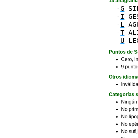
13 anagram
-
G
SI
-
I
GE
-
L
AG
-
T
AL
-
U
LE
Puntos de S
Cero, in
9 puntos
Otros idiom
Inválid
Categorías s
Ningún
No pri
No lip
No epé
No sufi