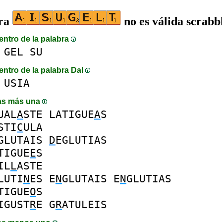
bra
no es válida scrabb
entro de la palabra
GEL
SU
entro de la palabra DaI
USIA
as más una
UAL
A
STE
LATIGUE
A
S
STI
C
ULA
GLUTAIS
D
EGLUTIAS
TIGUE
E
S
IL
L
ASTE
LUTI
N
ES
E
N
GLUTAIS
E
N
GLUTIAS
TIGUE
O
S
IGUST
R
E
G
R
ATULEIS