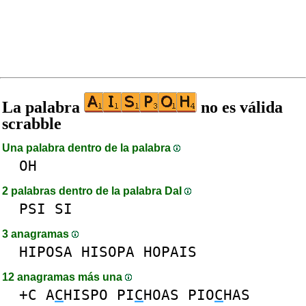
La palabra
no es válida
scrabble
Una palabra dentro de la palabra
OH
2 palabras dentro de la palabra DaI
PSI
SI
3 anagramas
HIPOSA
HISOPA
HOPAIS
12 anagramas más una
+C
A
C
HISPO
PI
C
HOAS
PIO
C
HAS