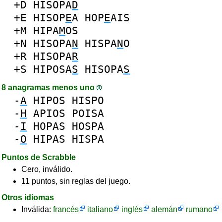
+D
HISOPA
D
+E
HISOP
E
A
HOP
E
AIS
+M
HIPA
M
OS
+N
HISOPA
N
HISPA
N
O
+R
HISOPA
R
+S
HIPOSA
S
HISOPA
S
8 anagramas menos uno
-
A
HIPOS
HISPO
-
H
APIOS
POISA
-
I
HOPAS
HOSPA
-
O
HIPAS
HISPA
Puntos de Scrabble
Cero, inválido.
11 puntos, sin reglas del juego.
Otros idiomas
Inválida:
francés
italiano
inglés
alemán
rumano