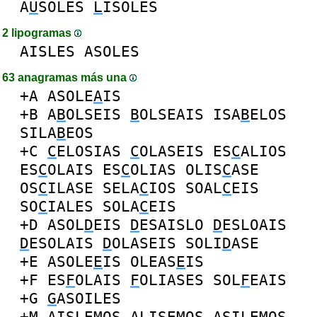
A
U
SOLES
L
ISOLES
2 lipogramas
AISLES
ASOLES
63 anagramas más una
+A
ASOLE
A
IS
+B
A
B
OLSEIS
B
OLSEAIS
ISA
B
ELOS
SILA
B
EOS
+C
C
ELOSIAS
C
OLASEIS
ES
C
ALIOS
ES
C
OLAIS
ES
C
OLIAS
OLIS
C
ASE
OS
C
ILASE
SELA
C
IOS
SOAL
C
EIS
SO
C
IALES
SOLA
C
EIS
+D
ASOL
D
EIS
D
ESAISLO
D
ESLOAIS
D
ESOLAIS
D
OLASEIS
SOLI
D
ASE
+E
ASOLE
E
IS
OLEAS
E
IS
+F
ES
F
OLAIS
F
OLIASES
SOL
F
EAIS
+G
G
ASOILES
+M
AISLE
M
OS
ALISE
M
OS
ASILE
M
OS