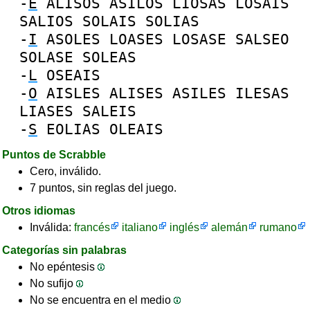
-
E
ALISOS
ASILOS
LIOSAS
LOSAIS
SALIOS
SOLAIS
SOLIAS
-
I
ASOLES
LOASES
LOSASE
SALSEO
SOLASE
SOLEAS
-
L
OSEAIS
-
O
AISLES
ALISES
ASILES
ILESAS
LIASES
SALEIS
-
S
EOLIAS
OLEAIS
Puntos de Scrabble
Cero, inválido.
7 puntos, sin reglas del juego.
Otros idiomas
Inválida:
francés
italiano
inglés
alemán
rumano
Categorías sin palabras
No epéntesis
No sufijo
No se encuentra en el medio