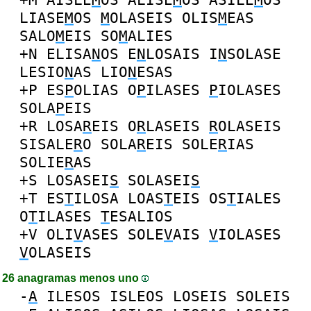
LIASE
M
OS
M
OLASEIS
OLIS
M
EAS
SALO
M
EIS
SO
M
ALIES
+N
ELISA
N
OS
E
N
LOSAIS
I
N
SOLASE
LESIO
N
AS
LIO
N
ESAS
+P
ES
P
OLIAS
O
P
ILASES
P
IOLASES
SOLA
P
EIS
+R
LOSA
R
EIS
O
R
LASEIS
R
OLASEIS
SISALE
R
O
SOLA
R
EIS
SOLE
R
IAS
SOLIE
R
AS
+S
LOSASEI
S
SOLASEI
S
+T
ES
T
ILOSA
LOAS
T
EIS
OS
T
IALES
O
T
ILASES
T
ESALIOS
+V
OLI
V
ASES
SOLE
V
AIS
V
IOLASES
V
OLASEIS
26 anagramas menos uno
-
A
ILESOS
ISLEOS
LOSEIS
SOLEIS