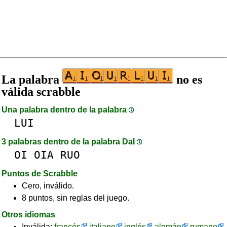
La palabra
no es
válida scrabble
Una palabra dentro de la palabra
LUI
3 palabras dentro de la palabra DaI
OI
OIA
RUO
Puntos de Scrabble
Cero, inválido.
8 puntos, sin reglas del juego.
Otros idiomas
Inválida:
francés
italiano
inglés
alemán
rumano