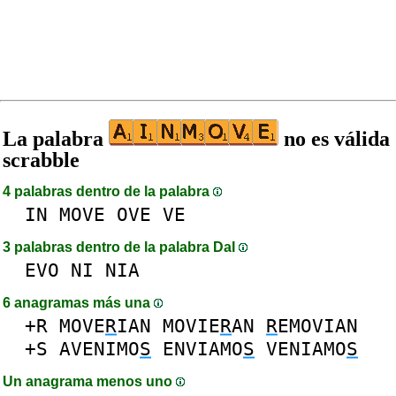
La palabra
no es válida
scrabble
4 palabras dentro de la palabra
IN
MOVE
OVE
VE
3 palabras dentro de la palabra DaI
EVO
NI
NIA
6 anagramas más una
+R
MOVE
R
IAN
MOVIE
R
AN
R
EMOVIAN
+S
AVENIMO
S
ENVIAMO
S
VENIAMO
S
Un anagrama menos uno