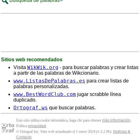
Búsqueda de palabras
Sitios web recomendados
WikWik.org
Visita
- para buscar palabras y crear listas
a partir de las palabras de Wikcionario.
www.ListasDePalabras.es
para crear listas de
palabras personalizadas.
www.BestWordClub.com
jugar scrabble línea
duplicado.
Ortograf.ws
que buscar palabras.
Este sitio utiliza cookie informática, haga clic para obtener
más información
.
Política
privacidad
.
© Ortograf Inc. Sitio web actualizado el 1 enero 2024 (v-2.2.0
b
).
Noticias &
Contacto
.