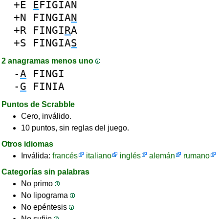
+E
E
FIGIAN
+N
FINGIA
N
+R
FINGI
R
A
+S
FINGIA
S
2 anagramas menos uno
-
A
FINGI
-
G
FINIA
Puntos de Scrabble
Cero, inválido.
10 puntos, sin reglas del juego.
Otros idiomas
Inválida:
francés
italiano
inglés
alemán
rumano
Categorías sin palabras
No primo
No lipograma
No epéntesis
No sufijo