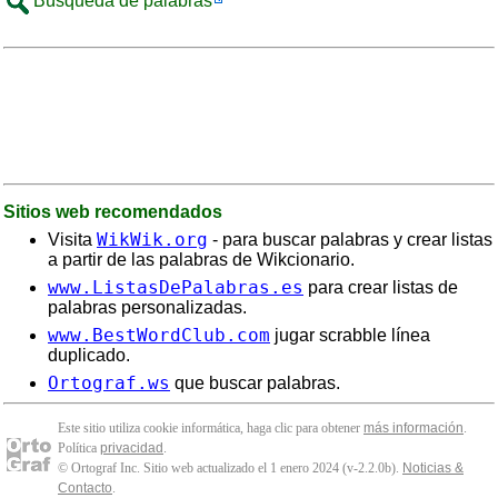
Búsqueda de palabras
Sitios web recomendados
WikWik.org
Visita
- para buscar palabras y crear listas
a partir de las palabras de Wikcionario.
www.ListasDePalabras.es
para crear listas de
palabras personalizadas.
www.BestWordClub.com
jugar scrabble línea
duplicado.
Ortograf.ws
que buscar palabras.
Este sitio utiliza cookie informática, haga clic para obtener
más información
.
Política
privacidad
.
© Ortograf Inc. Sitio web actualizado el 1 enero 2024 (v-2.2.0
b
).
Noticias &
Contacto
.