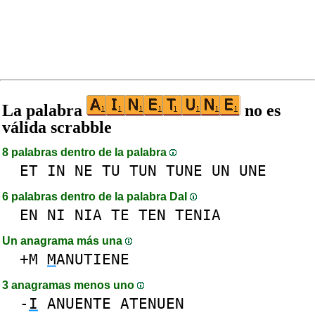
La palabra
no es
válida scrabble
8 palabras dentro de la palabra
ET
IN
NE
TU
TUN
TUNE
UN
UNE
6 palabras dentro de la palabra DaI
EN
NI
NIA
TE
TEN
TENIA
Un anagrama más una
+M
M
ANUTIENE
3 anagramas menos uno
-
I
ANUENTE
ATENUEN