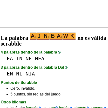
La palabra
no es válida
scrabble
4 palabras dentro de la palabra
EA
IN
NE
NEA
3 palabras dentro de la palabra DaI
EN
NI
NIA
Puntos de Scrabble
Cero, inválido.
5 puntos, sin reglas del juego.
Otros idiomas
Inválida:
francés
italiano
inglés
alemán
rumano