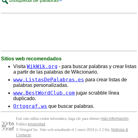
Búsqueda de palabras
Sitios web recomendados
WikWik.org
Visita
- para buscar palabras y crear listas
a partir de las palabras de Wikcionario.
www.ListasDePalabras.es
para crear listas de
palabras personalizadas.
www.BestWordClub.com
jugar scrabble línea
duplicado.
Ortograf.ws
que buscar palabras.
Este sitio utiliza cookie informática, haga clic para obtener
más información
.
Política
privacidad
.
© Ortograf Inc. Sitio web actualizado el 1 enero 2024 (v-2.2.0
a
).
Noticias &
Contacto
.