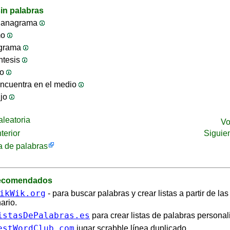
in palabras
 anagrama
mo
ograma
ntesis
jo
ncuentra en el medio
ijo
leatoria
Vo
terior
Siguie
 de palabras
recomendados
ikWik.org
- para buscar palabras y crear listas a partir de la
ario.
istasDePalabras.es
para crear listas de palabras personal
estWordClub.com
jugar scrabble línea duplicado.