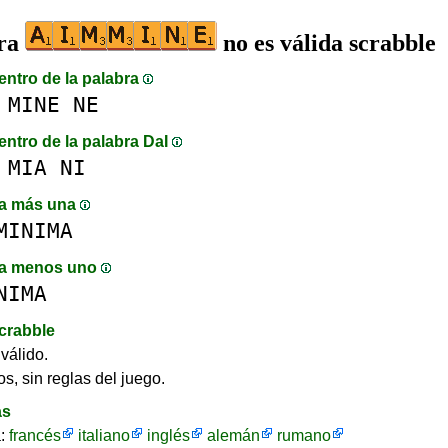
bra
no es válida scrabble
entro de la palabra
MINE
NE
entro de la palabra DaI
MIA
NI
a más una
MINIMA
a menos uno
NIMA
crabble
válido.
s, sin reglas del juego.
as
a:
francés
italiano
inglés
alemán
rumano