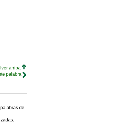
lver arriba
nte palabra
s palabras de
izadas.