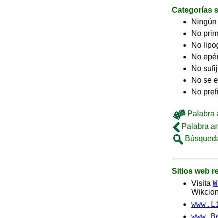
Categorías s
Ningún
No pri
No lip
No epé
No sufi
No se e
No pref
Palabra a
Palabra an
Búsqueda
Sitios web 
W
Visita
Wikcion
www.L
www.B