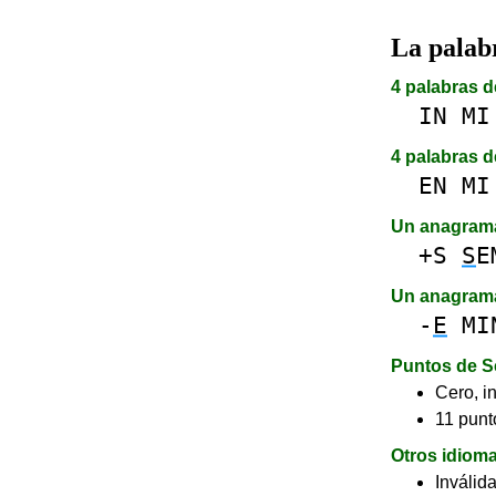
La pala
4 palabras d
IN
MI
4 palabras d
EN
MI
Un anagram
+S
S
E
Un anagram
-
E
MI
Puntos de S
Cero, in
11 punto
Otros idiom
Inválid