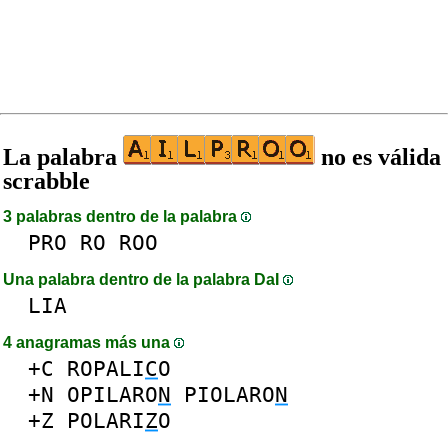
La palabra
no es válida
scrabble
3 palabras dentro de la palabra
PRO
RO
ROO
Una palabra dentro de la palabra DaI
LIA
4 anagramas más una
+C
ROPALI
C
O
+N
OPILARO
N
PIOLARO
N
+Z
POLARI
Z
O