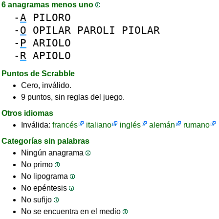
6 anagramas menos uno
-
A
PILORO
-
O
OPILAR
PAROLI
PIOLAR
-
P
ARIOLO
-
R
APIOLO
Puntos de Scrabble
Cero, inválido.
9 puntos, sin reglas del juego.
Otros idiomas
Inválida:
francés
italiano
inglés
alemán
rumano
Categorías sin palabras
Ningún anagrama
No primo
No lipograma
No epéntesis
No sufijo
No se encuentra en el medio