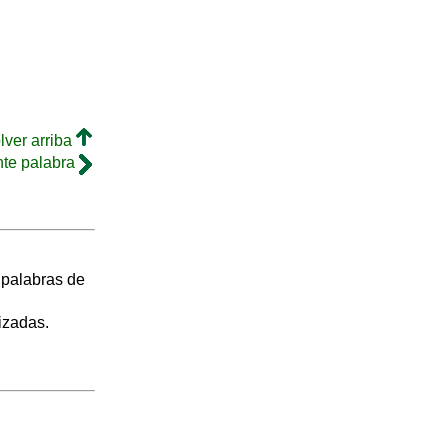
lver arriba
nte palabra
s palabras de
izadas.