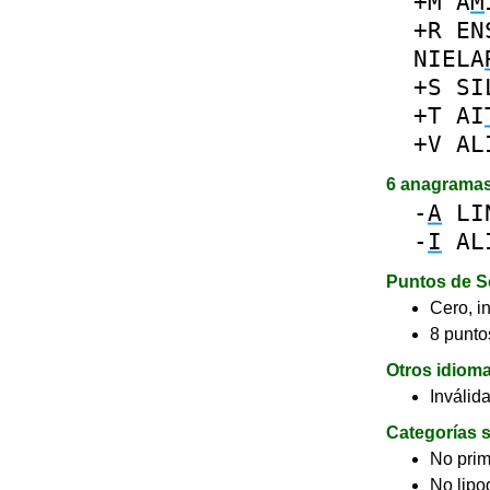
+M
A
M
+R
EN
NIELA
+S
SI
+T
AI
+V
AL
6 anagrama
-
A
LI
-
I
AL
Puntos de S
Cero, in
8 puntos
Otros idiom
Inválid
Categorías s
No pri
No lip