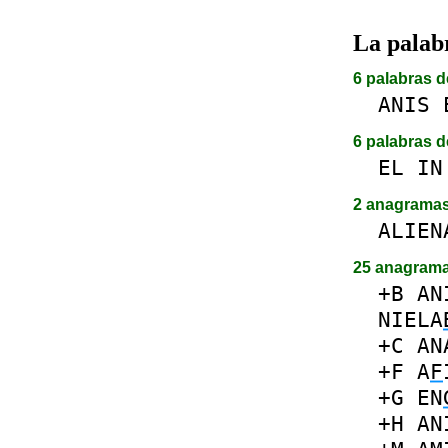
La pala
6 palabras d
ANIS
6 palabras d
EL
IN
2 anagrama
ALIEN
25 anagram
+B
AN
NIELA
+C
AN
+F
A
F
+G
EN
+H
AN