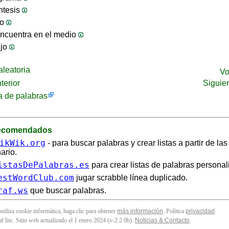
ntesis
jo
ncuentra en el medio
ijo
leatoria
Vo
terior
Siguie
 de palabras
recomendados
ikWik.org
- para buscar palabras y crear listas a partir de la
ario.
istasDePalabras.es
para crear listas de palabras personal
estWordClub.com
jugar scrabble línea duplicado.
raf.ws
que buscar palabras.
 utiliza cookie informática, haga clic para obtener
más información
. Política
privacidad
.
f Inc. Sitio web actualizado el 1 enero 2024 (v-2.2.0
b
).
Noticias & Contacto
.