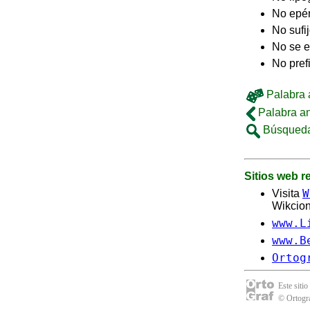
No epé
No sufi
No se e
No pref
Palabra a
Palabra an
Búsqueda
Sitios web 
W
Visita
Wikcion
www.L
www.B
Ortog
Este sitio
© Ortogra