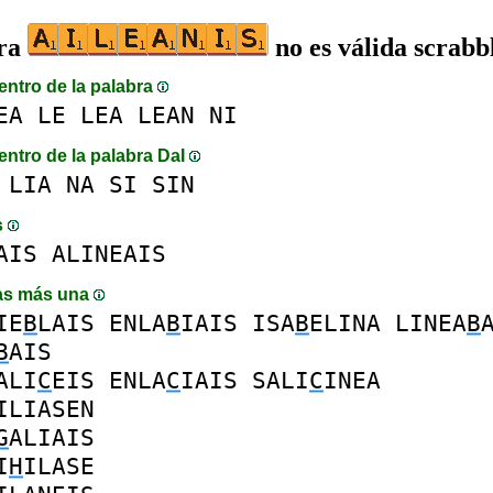
bra
no es válida scrabb
entro de la palabra
EA
LE
LEA
LEAN
NI
entro de la palabra DaI
LIA
NA
SI
SIN
s
AIS
ALINEAIS
as más una
IE
B
LAIS
ENLA
B
IAIS
ISA
B
ELINA
LINEA
B
B
AIS
ALI
C
EIS
ENLA
C
IAIS
SALI
C
INEA
ILIASEN
G
ALIAIS
I
H
ILASE