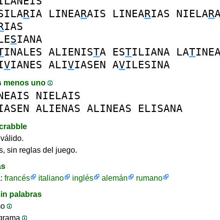
ILANEIS
SILA
R
IA
LINEA
R
AIS
LINEA
R
IAS
NIELA
R
R
IAS
LE
S
IANA
T
INALES
ALIENIS
T
A
ES
T
ILIANA
LA
T
INE
I
V
IANES
ALI
V
IASEN
A
V
ILESINA
s menos uno
NEAIS
NIELAIS
IASEN
ALIENAS
ALINEAS
ELISANA
crabble
válido.
, sin reglas del juego.
as
a:
francés
italiano
inglés
alemán
rumano
in palabras
mo
ograma