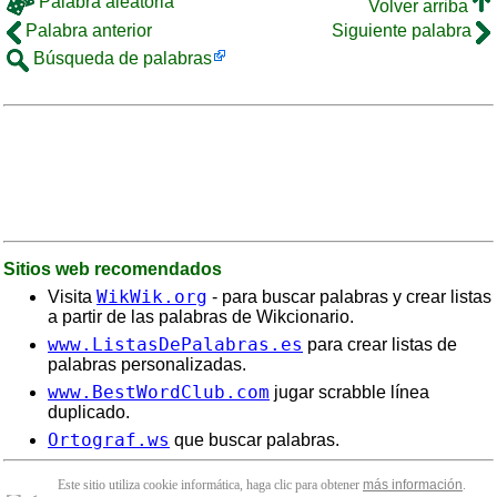
Palabra aleatoria
Volver arriba
Palabra anterior
Siguiente palabra
Búsqueda de palabras
Sitios web recomendados
WikWik.org
Visita
- para buscar palabras y crear listas
a partir de las palabras de Wikcionario.
www.ListasDePalabras.es
para crear listas de
palabras personalizadas.
www.BestWordClub.com
jugar scrabble línea
duplicado.
Ortograf.ws
que buscar palabras.
Este sitio utiliza cookie informática, haga clic para obtener
más información
.