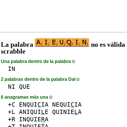
La palabra
no es válida
scrabble
Una palabra dentro de la palabra
IN
2 palabras dentro de la palabra DaI
NI
QUE
6 anagramas más una
+C
ENQUI
C
IA
NEQUI
C
IA
+L
ANIQUI
L
E
QUINIE
L
A
+R
INQUIE
R
A
+T
INQUIE
T
A