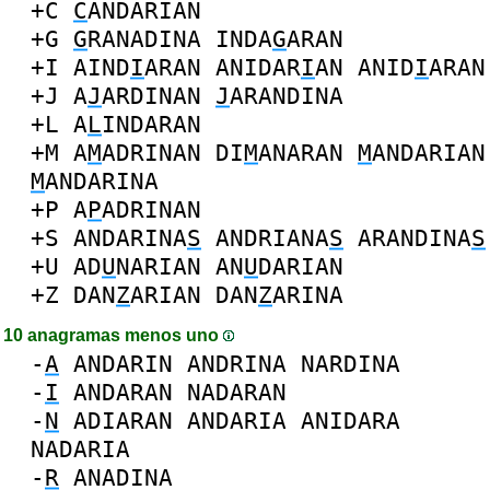
+C
C
ANDARIAN
+G
G
RANADINA
INDA
G
ARAN
+I
AIND
I
ARAN
ANIDAR
I
AN
ANID
I
ARAN
+J
A
J
ARDINAN
J
ARANDINA
+L
A
L
INDARAN
+M
A
M
ADRINAN
DI
M
ANARAN
M
ANDARIAN
M
ANDARINA
+P
A
P
ADRINAN
+S
ANDARINA
S
ANDRIANA
S
ARANDINA
S
+U
AD
U
NARIAN
AN
U
DARIAN
+Z
DAN
Z
ARIAN
DAN
Z
ARINA
10 anagramas menos uno
-
A
ANDARIN
ANDRINA
NARDINA
-
I
ANDARAN
NADARAN
-
N
ADIARAN
ANDARIA
ANIDARA
NADARIA
-
R
ANADINA