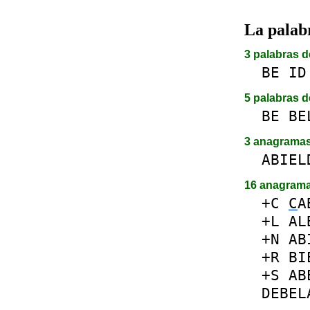
La pala
3 palabras d
BE
ID
5 palabras d
BE
BE
3 anagrama
ABIEL
16 anagram
+C
C
A
+L
AL
+N
AB
+R
BI
+S
AB
DEBEL