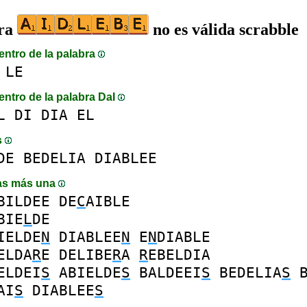
bra
no es válida scrabble
entro de la palabra
LE
entro de la palabra DaI
L
DI
DIA
EL
s
DE
BEDELIA
DIABLEE
as más una
BILDEE
DE
C
AIBLE
BIE
L
DE
IELDE
N
DIABLEE
N
E
N
DIABLE
ELDA
R
E
DELIBE
R
A
R
EBELDIA
ELDEI
S
ABIELDE
S
BALDEEI
S
BEDELIA
S
AI
S
DIABLEE
S