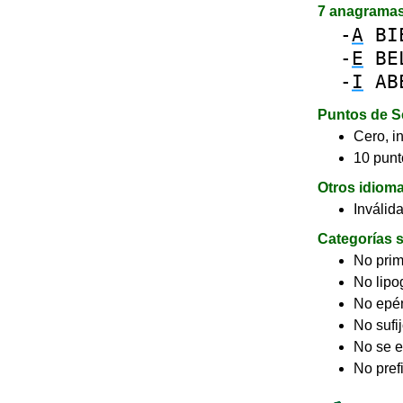
7 anagrama
-
A
BI
-
E
BE
-
I
AB
Puntos de S
Cero, in
10 punt
Otros idiom
Inválid
Categorías s
No pri
No lip
No epé
No sufi
No se e
No pref