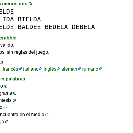
s menos uno
ELDE
LIDA
BIELDA
ELDE
BALDEE
BEDELA
DEBELA
crabble
válido.
os, sin reglas del juego.
as
a:
francés
italiano
inglés
alemán
rumano
in palabras
mo
ograma
ntesis
jo
ncuentra en el medio
ijo