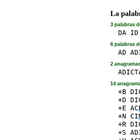
La pala
3 palabras d
DA
ID
6 palabras d
AD
AD
2 anagrama
ADICT
14 anagram
+B
DI
+D
DI
+E
AC
+N
CI
+R
DI
+S
AD