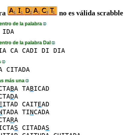
bra
no es válida scrabble
entro de la palabra
IDA
entro de la palabra DaI
IA
CA
CADI
DI
DIA
s
A
CITADA
as más una
CTA
B
A
TA
B
ICAD
CTA
D
A
E
ITAD
CAIT
E
AD
N
TADA
TI
N
CADA
CTA
R
A
ICTA
S
CITADA
S