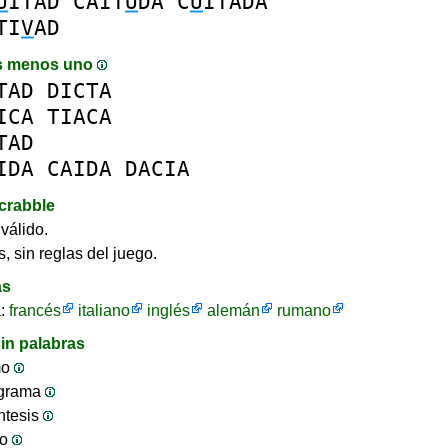
U
ITAD
CAIT
U
DA
C
U
ITADA
TI
V
AD
s menos uno
TAD
DICTA
ICA
TIACA
TAD
IDA
CAIDA
DACIA
crabble
válido.
, sin reglas del juego.
as
a:
francés
italiano
inglés
alemán
rumano
in palabras
mo
ograma
ntesis
jo