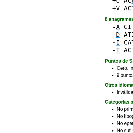
+U
AC
+V
AC
8 anagrama
-
A
CI
-
D
AT
-
I
CA
-
T
AC
Puntos de S
Cero, in
9 puntos
Otros idiom
Inválid
Categorías s
No pri
No lip
No epé
No sufi