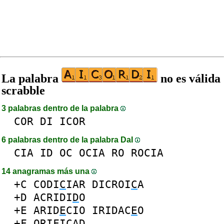
La palabra
no es válida
scrabble
3 palabras dentro de la palabra
COR
DI
ICOR
6 palabras dentro de la palabra DaI
CIA
ID
OC
OCIA
RO
ROCIA
14 anagramas más una
+C
CODI
C
IAR
DICROI
C
A
+D
ACRIDI
D
O
+E
ARID
E
CIO
IRIDAC
E
O
+F
ORI
F
ICAD