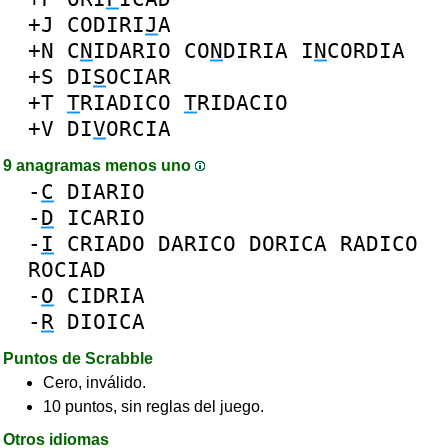
+J
CODIRI
J
A
+N
C
N
IDARIO
CO
N
DIRIA
I
N
CORDIA
+S
DI
S
OCIAR
+T
T
RIADICO
T
RIDACIO
+V
DI
V
ORCIA
9 anagramas menos uno
-
C
DIARIO
-
D
ICARIO
-
I
CRIADO
DARICO
DORICA
RADICO
ROCIAD
-
O
CIDRIA
-
R
DIOICA
Puntos de Scrabble
Cero, inválido.
10 puntos, sin reglas del juego.
Otros idiomas