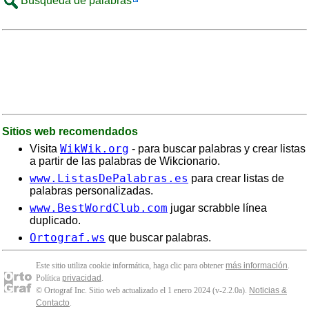
Búsqueda de palabras
Sitios web recomendados
WikWik.org
Visita
- para buscar palabras y crear listas
a partir de las palabras de Wikcionario.
www.ListasDePalabras.es
para crear listas de
palabras personalizadas.
www.BestWordClub.com
jugar scrabble línea
duplicado.
Ortograf.ws
que buscar palabras.
Este sitio utiliza cookie informática, haga clic para obtener
más información
.
Política
privacidad
.
© Ortograf Inc. Sitio web actualizado el 1 enero 2024 (v-2.2.0
a
).
Noticias &
Contacto
.