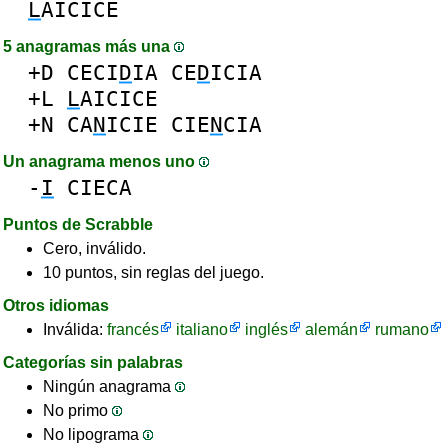
L
AICICE
5 anagramas más una
+D
CECI
D
IA
CE
D
ICIA
+L
L
AICICE
+N
CA
N
ICIE
CIE
N
CIA
Un anagrama menos uno
-
I
CIECA
Puntos de Scrabble
Cero, inválido.
10 puntos, sin reglas del juego.
Otros idiomas
Inválida:
francés
italiano
inglés
alemán
rumano
Categorías sin palabras
Ningún anagrama
No primo
No lipograma