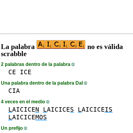
La palabra
no es válida
scrabble
2 palabras dentro de la palabra
CE
ICE
Una palabra dentro de la palabra DaI
CIA
4 veces en el medio
L
AICICE
N
L
AICICE
S
L
AICICE
IS
L
AICICE
MOS
Un prefijo