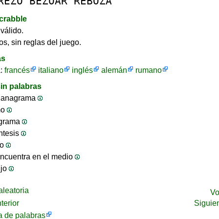
REZO
BEZOAR
REBOZA
crabble
válido.
os, sin reglas del juego.
as
a:
francés
italiano
inglés
alemán
rumano
in palabras
 anagrama
mo
ograma
ntesis
jo
ncuentra en el medio
ijo
leatoria
Vo
terior
Siguie
 de palabras