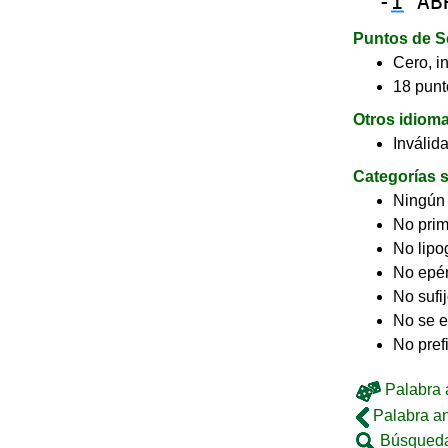
-
I
AB
Puntos de S
Cero, in
18 punt
Otros idiom
Inválid
Categorías s
Ningún
No pri
No lip
No epé
No sufi
No se e
No pref
Palabra a
Palabra an
Búsqueda