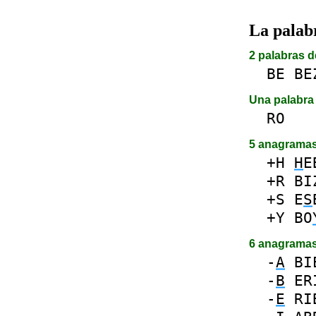
La pala
2 palabras d
BE
BE
Una palabra 
RO
5 anagrama
+H
H
E
+R
BI
+S
E
S
+Y
BO
6 anagrama
-
A
BI
-
B
ER
-
E
RI