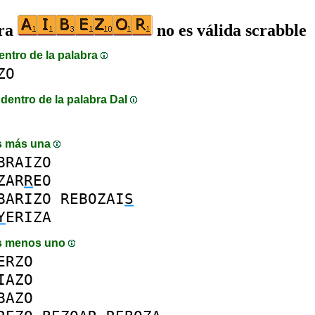
bra
no es válida scrabble
entro de la palabra
ZO
dentro de la palabra DaI
s más una
BRAIZO
ZAR
R
EO
BARIZO
REBOZAI
S
Y
ERIZA
s menos uno
ERZO
IAZO
BAZO