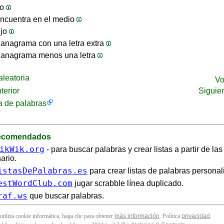
jo
ncuentra en el medio
ijo
anagrama con una letra extra
 anagrama menos una letra
leatoria
Vo
terior
Siguie
 de palabras
recomendados
ikWik.org
- para buscar palabras y crear listas a partir de la
ario.
istasDePalabras.es
para crear listas de palabras personal
estWordClub.com
jugar scrabble línea duplicado.
raf.ws
que buscar palabras.
 utiliza cookie informática, haga clic para obtener
más información
. Política
privacidad
.