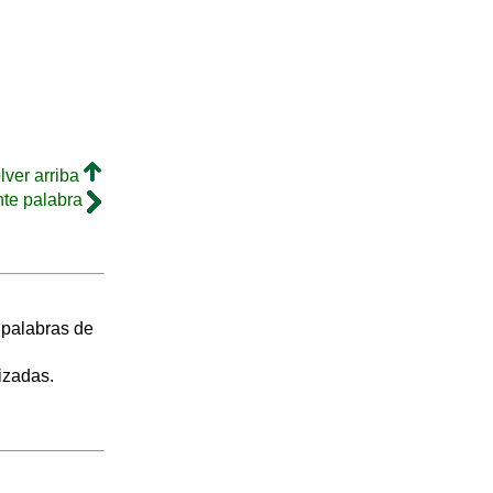
lver arriba
nte palabra
s palabras de
izadas.