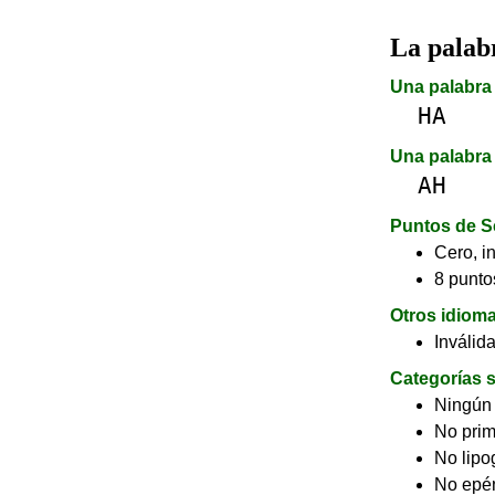
La pala
Una palabra 
HA
Una palabra 
AH
Puntos de S
Cero, in
8 puntos
Otros idiom
Inválid
Categorías s
Ningún
No pri
No lip
No epé