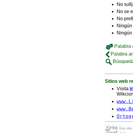
No sufi
No se e
No pref
Ningún 
Ningún
Palabra a
Palabra an
Búsqueda
Sitios web 
W
Visita
Wikcion
www.L
www.B
Ortog
Este sitio