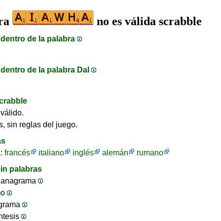
bra
no es válida scrabble
dentro de la palabra
dentro de la palabra DaI
crabble
válido.
, sin reglas del juego.
as
a:
francés
italiano
inglés
alemán
rumano
in palabras
 anagrama
mo
ograma
ntesis