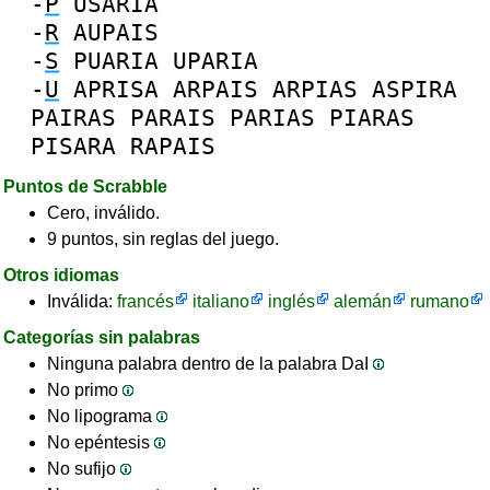
-
P
USARIA
-
R
AUPAIS
-
S
PUARIA
UPARIA
-
U
APRISA
ARPAIS
ARPIAS
ASPIRA
PAIRAS
PARAIS
PARIAS
PIARAS
PISARA
RAPAIS
Puntos de Scrabble
Cero, inválido.
9 puntos, sin reglas del juego.
Otros idiomas
Inválida:
francés
italiano
inglés
alemán
rumano
Categorías sin palabras
Ninguna palabra dentro de la palabra DaI
No primo
No lipograma
No epéntesis
No sufijo