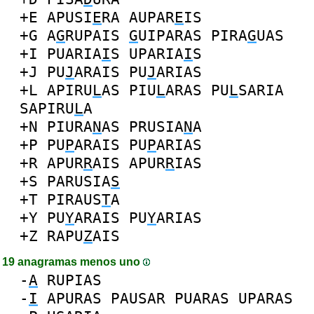
+E
APUSI
E
RA
AUPAR
E
IS
+G
A
G
RUPAIS
G
UIPARAS
PIRA
G
UAS
+I
PUARIA
I
S
UPARIA
I
S
+J
PU
J
ARAIS
PU
J
ARIAS
+L
APIRU
L
AS
PIU
L
ARAS
PU
L
SARIA
SAPIRU
L
A
+N
PIURA
N
AS
PRUSIA
N
A
+P
PU
P
ARAIS
PU
P
ARIAS
+R
APUR
R
AIS
APUR
R
IAS
+S
PARUSIA
S
+T
PIRAUS
T
A
+Y
PU
Y
ARAIS
PU
Y
ARIAS
+Z
RAPU
Z
AIS
19 anagramas menos uno
-
A
RUPIAS
-
I
APURAS
PAUSAR
PUARAS
UPARAS