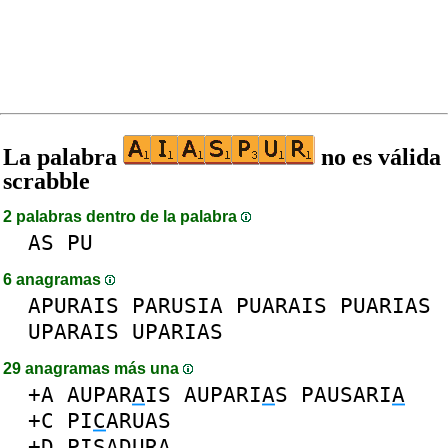
La palabra
no es válida
scrabble
2 palabras dentro de la palabra
AS
PU
6 anagramas
APURAIS
PARUSIA
PUARAIS
PUARIAS
UPARAIS
UPARIAS
29 anagramas más una
+A
AUPAR
A
IS
AUPARI
A
S
PAUSARI
A
+C
PI
C
ARUAS
+D
PISA
D
URA