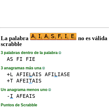
La palabra
no es válida
scrabble
3 palabras dentro de la palabra
AS
FI
FIE
3 anagramas más una
+L
AFIE
L
AIS
AFI
L
IASE
+T
AFEI
T
AIS
Un anagrama menos uno
-
I
AFEAIS
Puntos de Scrabble