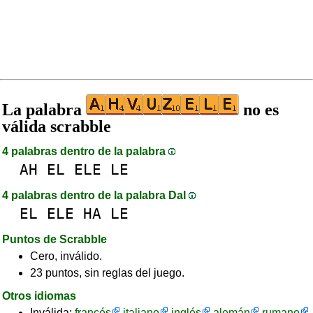
La palabra
no es
válida scrabble
4 palabras dentro de la palabra
AH
EL
ELE
LE
4 palabras dentro de la palabra DaI
EL
ELE
HA
LE
Puntos de Scrabble
Cero, inválido.
23 puntos, sin reglas del juego.
Otros idiomas
Inválida:
francés
italiano
inglés
alemán
rumano