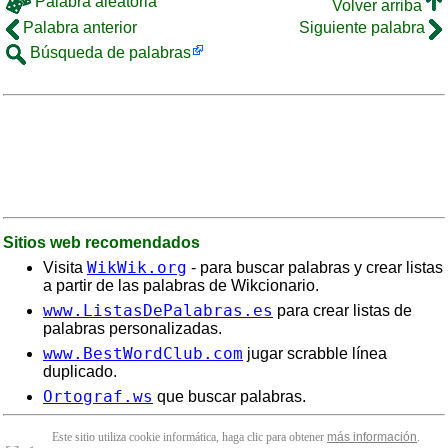
Palabra aleatoria
Volver arriba
Palabra anterior
Siguiente palabra
Búsqueda de palabras
Sitios web recomendados
WikWik.org
Visita
- para buscar palabras y crear listas
a partir de las palabras de Wikcionario.
www.ListasDePalabras.es
para crear listas de
palabras personalizadas.
www.BestWordClub.com
jugar scrabble línea
duplicado.
Ortograf.ws
que buscar palabras.
Este sitio utiliza cookie informática, haga clic para obtener
más información
.