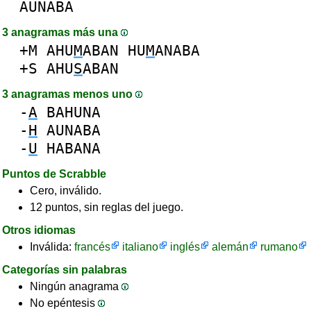
AUNABA
3 anagramas más una
+M
AHU
M
ABAN
HU
M
ANABA
+S
AHU
S
ABAN
3 anagramas menos uno
-
A
BAHUNA
-
H
AUNABA
-
U
HABANA
Puntos de Scrabble
Cero, inválido.
12 puntos, sin reglas del juego.
Otros idiomas
Inválida:
francés
italiano
inglés
alemán
rumano
Categorías sin palabras
Ningún anagrama
No epéntesis