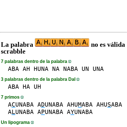
La palabra
no es válida
scrabble
7 palabras dentro de la palabra
ABA
AH
HUNA
NA
NABA
UN
UNA
3 palabras dentro de la palabra DaI
ABA
HA
UH
7 primos
A
C
UNABA
A
D
UNABA
AHU
M
ABA
AHU
S
ABA
A
L
UNABA
A
P
UNABA
A
Y
UNABA
Un lipograma