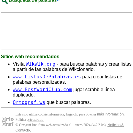
Búsqueda de palabras
Sitios web recomendados
WikWik.org
Visita
- para buscar palabras y crear listas
a partir de las palabras de Wikcionario.
www.ListasDePalabras.es
para crear listas de
palabras personalizadas.
www.BestWordClub.com
jugar scrabble línea
duplicado.
Ortograf.ws
que buscar palabras.
Este sitio utiliza cookie informática, haga clic para obtener
más información
.
Política
privacidad
.
© Ortograf Inc. Sitio web actualizado el 1 enero 2024 (v-2.2.0
b
).
Noticias &
Contacto
.