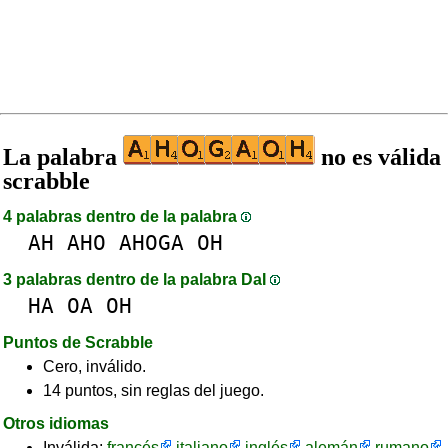
La palabra
no es válida
scrabble
4 palabras dentro de la palabra
AH
AHO
AHOGA
OH
3 palabras dentro de la palabra DaI
HA
OA
OH
Puntos de Scrabble
Cero, inválido.
14 puntos, sin reglas del juego.
Otros idiomas
Inválida:
francés
italiano
inglés
alemán
rumano