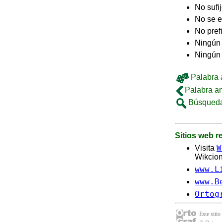
No sufi
No se e
No pref
Ningún 
Ningún
Palabra a
Palabra an
Búsqueda
Sitios web 
W
Visita
Wikcion
www.L
www.B
Ortog
Este sitio