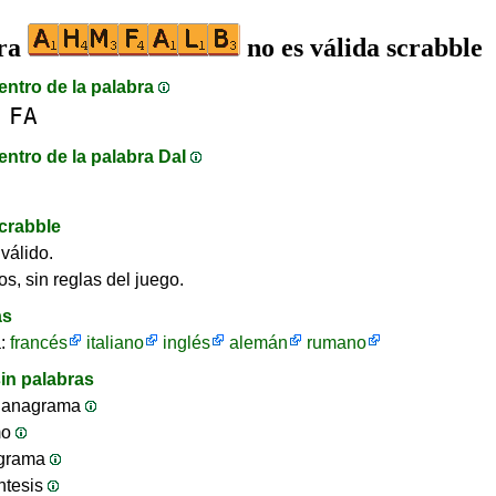
bra
no es válida scrabble
entro de la palabra
FA
entro de la palabra DaI
crabble
válido.
os, sin reglas del juego.
as
a:
francés
italiano
inglés
alemán
rumano
in palabras
 anagrama
mo
ograma
ntesis