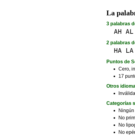
La pala
3 palabras d
AH
AL
2 palabras d
HA
LA
Puntos de S
Cero, in
17 punt
Otros idiom
Inválid
Categorías s
Ningún
No pri
No lip
No epé