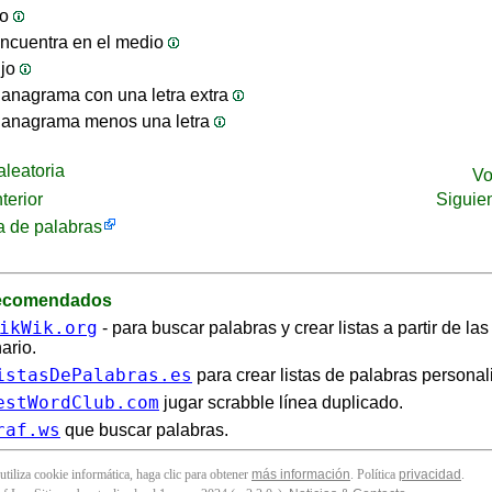
jo
ncuentra en el medio
ijo
anagrama con una letra extra
 anagrama menos una letra
leatoria
Vo
terior
Siguie
 de palabras
recomendados
ikWik.org
- para buscar palabras y crear listas a partir de la
ario.
istasDePalabras.es
para crear listas de palabras personal
estWordClub.com
jugar scrabble línea duplicado.
raf.ws
que buscar palabras.
 utiliza cookie informática, haga clic para obtener
más información
. Política
privacidad
.