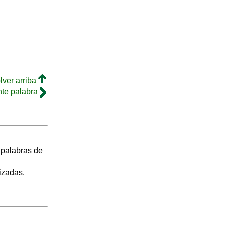
lver arriba
nte palabra
s palabras de
izadas.