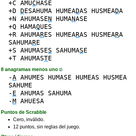
+C
AMU
C
HASE
+D
D
ESAHUMA
HUMEA
D
AS
HUSMEA
D
A
+N
AHUMASE
N
HUMA
N
ASE
+Q
HAMA
Q
UES
+R
AHUMA
R
ES
HUMEA
R
AS
HUSMEA
R
A
SAHUMA
R
E
+S
AHUMASE
S
SAHUMA
S
E
+T
AHUMAS
T
E
8 anagramas menos uno
-
A
AHUMES
HUMASE
HUMEAS
HUSMEA
SAHUME
-
E
AHUMAS
SAHUMA
-
M
AHUESA
Puntos de Scrabble
Cero, inválido.
12 puntos, sin reglas del juego.