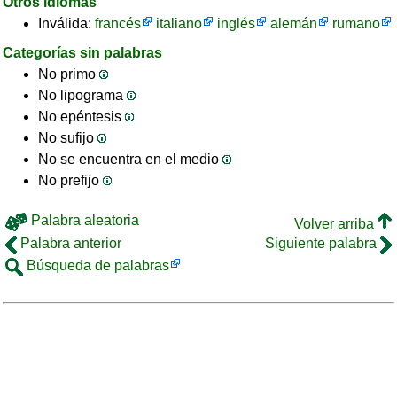
Otros idiomas
Inválida:
francés
italiano
inglés
alemán
rumano
Categorías sin palabras
No primo
No lipograma
No epéntesis
No sufijo
No se encuentra en el medio
No prefijo
Palabra aleatoria
Volver arriba
Palabra anterior
Siguiente palabra
Búsqueda de palabras