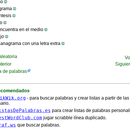
mo
ograma
ntesis
jo
ncuentra en el medio
ijo
anagrama con una letra extra
leatoria
Vo
terior
Siguie
 de palabras
recomendados
ikWik.org
- para buscar palabras y crear listas a partir de la
ario.
istasDePalabras.es
para crear listas de palabras personal
estWordClub.com
jugar scrabble línea duplicado.
raf.ws
que buscar palabras.