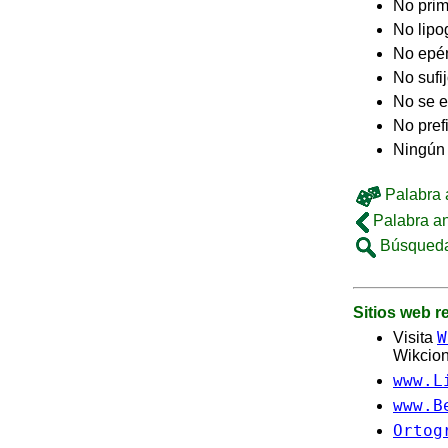
No pri
No lip
No epé
No sufi
No se e
No pref
Ningún 
Palabra a
Palabra an
Búsqueda
Sitios web 
W
Visita
Wikcion
www.L
www.B
Ortog