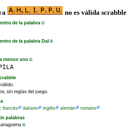
bra
no es válida scrabble
entro de la palabra
entro de la palabra DaI
a menos uno
PILA
crabble
válido.
os, sin reglas del juego.
as
a:
francés
italiano
inglés
alemán
rumano
in palabras
 anagrama