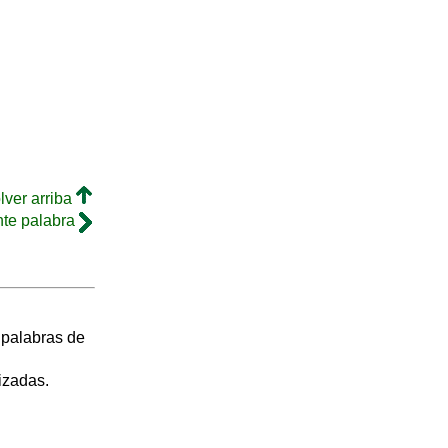
lver arriba
nte palabra
s palabras de
izadas.