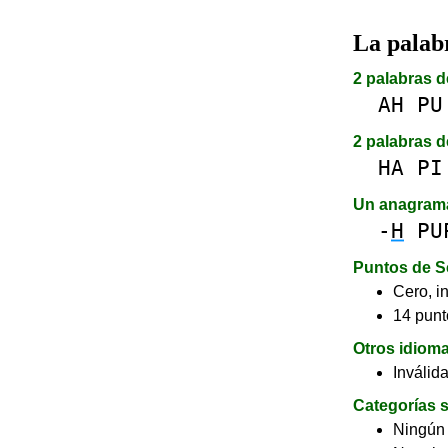
La pala
2 palabras d
AH
PU
2 palabras d
HA
PI
Un anagram
-
H
PU
Puntos de S
Cero, in
14 punt
Otros idiom
Inválid
Categorías s
Ningún