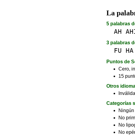
La pala
5 palabras d
AH
AH
3 palabras d
FU
HA
Puntos de S
Cero, in
15 punt
Otros idiom
Inválid
Categorías s
Ningún
No pri
No lip
No epé