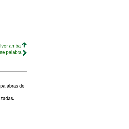
lver arriba
nte palabra
s palabras de
izadas.