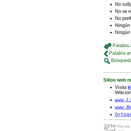
No sufi
No se e
No pref
Ningún 
Ningún
Palabra a
Palabra an
Búsqueda
Sitios web 
W
Visita
Wikcion
www.L
www.B
Ortog
Este sitio