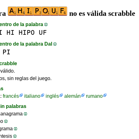
bra
no es válida scrabble
entro de la palabra
I
HI
HIPO
UF
entro de la palabra DaI
PI
crabble
válido.
os, sin reglas del juego.
as
a:
francés
italiano
inglés
alemán
rumano
in palabras
 anagrama
mo
ograma
ntesis