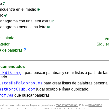
jo
ncuentra en el medio
ijo
anagrama con una letra extra
 anagrama menos una letra
leatoria
Vo
terior
Siguie
 de palabras
recomendados
ikWik.org
- para buscar palabras y crear listas a partir de la
ario.
istasDePalabras.es
para crear listas de palabras personal
estWordClub.com
jugar scrabble línea duplicado.
raf.ws
que buscar palabras.
 utiliza cookie informática, haga clic para obtener
más información
. Política
privacidad
.