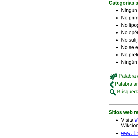
Categorías s
Ningún
No pri
No lip
No epé
No sufi
No se e
No pref
Ningún 
Palabra a
Palabra an
Búsqueda
Sitios web 
W
Visita
Wikcion
www.L