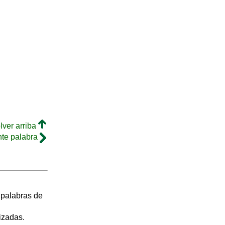
lver arriba
nte palabra
s palabras de
izadas.