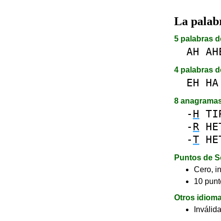
La pala
5 palabras d
AH
AH
4 palabras d
EH
HA
8 anagrama
-
H
TI
-
R
HE
-
T
HE
Puntos de S
Cero, in
10 punt
Otros idiom
Inválid