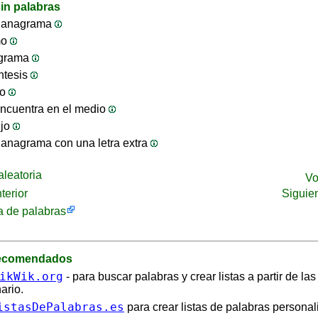
in palabras
 anagrama
mo
ograma
ntesis
jo
ncuentra en el medio
ijo
anagrama con una letra extra
leatoria
Vo
terior
Siguie
 de palabras
recomendados
ikWik.org
- para buscar palabras y crear listas a partir de la
ario.
istasDePalabras.es
para crear listas de palabras personal