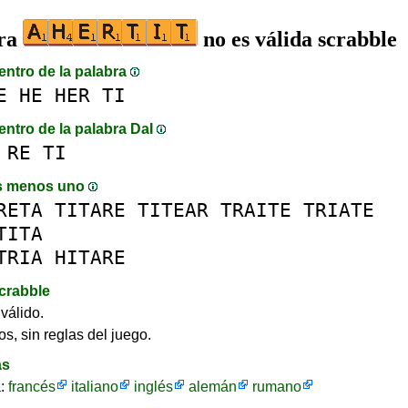
bra
no es válida scrabble
entro de la palabra
E
HE
HER
TI
entro de la palabra DaI
RE
TI
s menos uno
RETA
TITARE
TITEAR
TRAITE
TRIATE
TITA
TRIA
HITARE
crabble
válido.
os, sin reglas del juego.
as
a:
francés
italiano
inglés
alemán
rumano