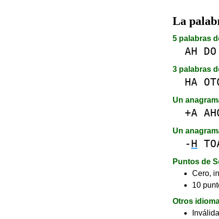
La pala
5 palabras d
AH
DO
3 palabras d
HA
OT
Un anagram
+A
AH
Un anagram
-
H
TO
Puntos de S
Cero, in
10 punt
Otros idiom
Inválid