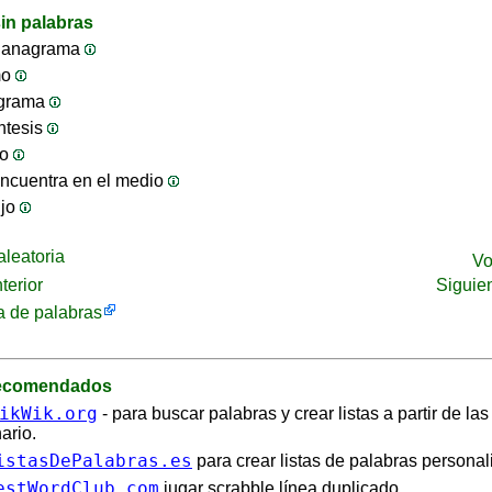
in palabras
 anagrama
mo
ograma
ntesis
jo
ncuentra en el medio
ijo
leatoria
Vo
terior
Siguie
 de palabras
recomendados
ikWik.org
- para buscar palabras y crear listas a partir de la
ario.
istasDePalabras.es
para crear listas de palabras personal
estWordClub.com
jugar scrabble línea duplicado.