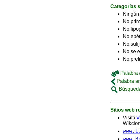
Categorías s
Ningún
No pri
No lip
No epé
No sufi
No se e
No pref
Palabra a
Palabra an
Búsqueda
Sitios web 
W
Visita
Wikcion
www.L
www.B