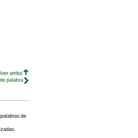
lver arriba
nte palabra
s palabras de
izadas.