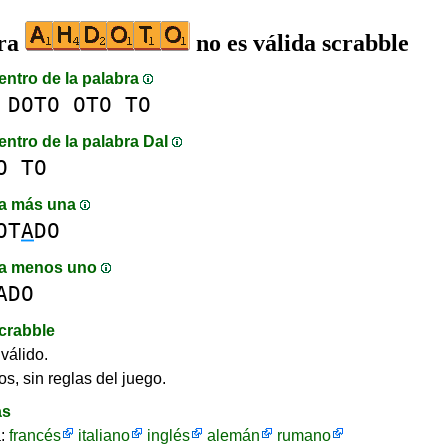
bra
no es válida scrabble
entro de la palabra
DOTO
OTO
TO
entro de la palabra DaI
O
TO
a más una
OT
A
DO
a menos uno
ADO
crabble
válido.
os, sin reglas del juego.
as
a:
francés
italiano
inglés
alemán
rumano