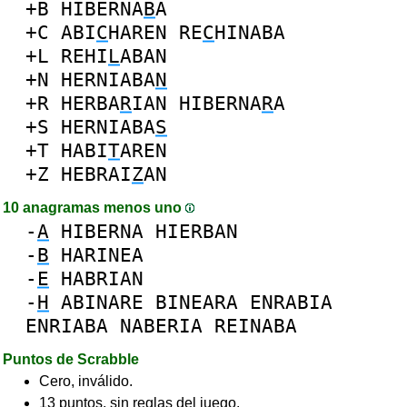
+B
HIBERNA
B
A
+C
ABI
C
HAREN
RE
C
HINABA
+L
REHI
L
ABAN
+N
HERNIABA
N
+R
HERBA
R
IAN
HIBERNA
R
A
+S
HERNIABA
S
+T
HABI
T
AREN
+Z
HEBRAI
Z
AN
10 anagramas menos uno
-
A
HIBERNA
HIERBAN
-
B
HARINEA
-
E
HABRIAN
-
H
ABINARE
BINEARA
ENRABIA
ENRIABA
NABERIA
REINABA
Puntos de Scrabble
Cero, inválido.
13 puntos, sin reglas del juego.