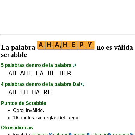
La palabra
no es válida
scrabble
5 palabras dentro de la palabra
AH
AHE
HA
HE
HER
4 palabras dentro de la palabra DaI
AH
EH
HA
RE
Puntos de Scrabble
Cero, inválido.
16 puntos, sin reglas del juego.
Otros idiomas
Inválida:
francés
italiano
inglés
alemán
rumano