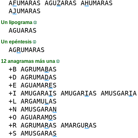
A
F
UMARAS
AGU
Z
ARAS
A
H
UMARAS
A
J
UMARAS
Un lipograma
AGUARAS
Un epéntesis
AG
R
UMARAS
12 anagramas más una
+B
AGRUMA
B
AS
+D
AGRUMA
D
AS
+E
AGUAMAR
E
S
+I
AMUGARA
I
S
AMUGAR
I
AS
AMUSGAR
I
A
+L
ARGAMU
L
AS
+N
AMUSGARA
N
+O
AGUARAM
O
S
+R
AGRUMA
R
AS
AMARGU
R
AS
+S
AMUSGARA
S