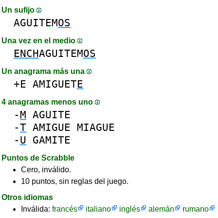
Un sufijo
AGUITEM
OS
Una vez en el medio
ENCH
AGUITEM
OS
Un anagrama más una
+E
AMIGUET
E
4 anagramas menos uno
-
M
AGUITE
-
T
AMIGUE
MIAGUE
-
U
GAMITE
Puntos de Scrabble
Cero, inválido.
10 puntos, sin reglas del juego.
Otros idiomas
Inválida:
francés
italiano
inglés
alemán
rumano